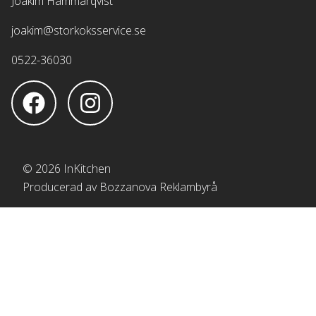
Joakim Hammarqvist
joakim@storkoksservice.se
0522-36030
© 2026 InKitchen
Producerad av Bozzanova Reklambyrå