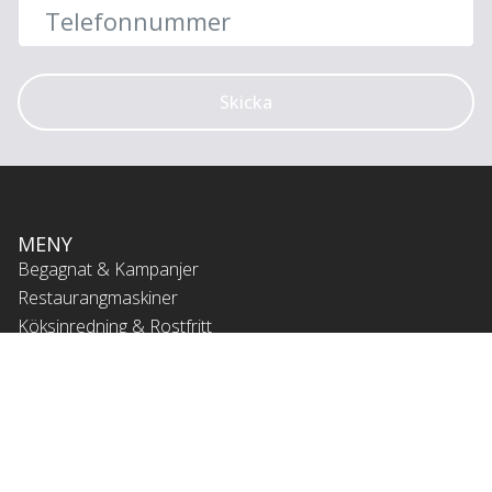
Skicka
MENY
Begagnat & Kampanjer
Restaurangmaskiner
Köksinredning & Rostfritt
Kaffe & Dryck
Utemöbler & Tillbehör
Referens Projekt
ADRESS
Inkitchen
Kurödsvägen 26