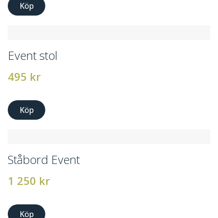
Köp
Event stol
495
kr
Köp
Ståbord Event
1 250
kr
Köp