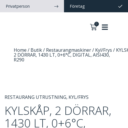
Privatperson
Företag
0
Home
/
Butik
/
Restaurangmaskiner
/
Kyl/Frys
/ KYLS
2 DÖRRAR, 1430 LT, 0+6°C, DIGITAL, AISI430,
R290
RESTAURANG UTRUSTNING
,
KYL/FRYS
KYLSKÅP, 2 DÖRRAR,
1430 LT, 0+6°C,